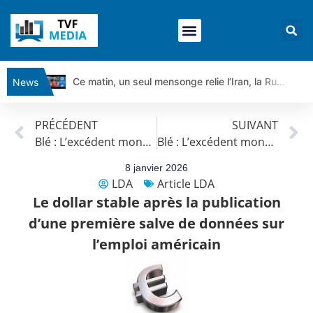
Ce matin, un seul mensonge relie l’Iran, la Russie et Trump | par Louis Antoine Michelet
News
Vente du Turbo Infini BEST CALL AIRBUS TY80V à 3,45 € (+118 %)
PRÉCÉDENT
SUIVANT
Ce que Trump, Téhéran et Pékin ne veulent pas que vous voyiez ensemble | par Louis-Antoine Michelet
Blé : L’excédent mondial maintient les prix sous pression
Blé : L’excédent mondial maintient les prix sous pression
Vente du Turbo infini BEST PUT COINBASE WO83V à 0,51 € (+46 %)
Dichotomie profonde. Des marchés en hausse | Point Stratégique Hebdomadaire – Éric Galiègue
8 janvier 2026
LDA
Article LDA
Tout peut exploser ! | Antoine Quesada – Chrono CAC
Le dollar stable après la publication
Gaza, Iran, Chine : la guerre mondiale vient de commencer | par Louis-Antoine Michelet
d’une première salve de données sur
Jean Marie Seronie :Loi agricole : vraie réforme ou simple réponse à la colère ?| Interview Éco
l’emploi américain
DAX40 : Poursuite de la croissance ? | Erick Sebban – Chrono DAX
CAPGEMINI : Un signal haussier avant les résultats ? | Daniel Cohen de Lara – Market Movers
REMY COINTREAU : Le rebond est-il enfin confirmé ? | Daniel Cohen de Lara – Market Movers
TELEPERFORMANCE : Faut-il acheter avant les résultats ? | Daniel Cohen de Lara – Market Movers