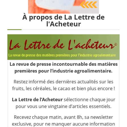
Les investisseurs y croient toujours | Point Stratégique Hebdomadaire – Éric Galiègue
Une inertie haussière qui ralentit | Antoine Quesada – Chrono CAC
À propos de La Lettre de
Pourquoi le monde entier vacille en même temps cette semaine ? | par Louis-Antoine Michelet
l'Acheteur
WTI : Explosion mais réserves au plus bas | Denis Desclos – Market Movers
La revue de presse incontournable des matières
premières pour l’industrie agroalimentaire.
Restez informé des dernières actualités sur les
fruits, les céréales, le cacao et bien plus encore !
La Lettre de l’Acheteur
sélectionne chaque jour
pour vous une vingtaine d’articles essentiels.
Recevez chaque matin, avant 8h, sa newsletter
exclusive, pour ne manquer aucune information