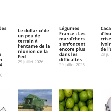
des
Légumes
Caca
Le dollar cède
France : Les
d’Ivo
un peu de
maraïchers
cris
terrain à
s’enfoncent
ivoi
l’entame de la
encore plus
de l
réunion de la
a
dans les
29 jui
Fed
n
difficultés
29 juillet 2026
4
29 juillet 2026
26