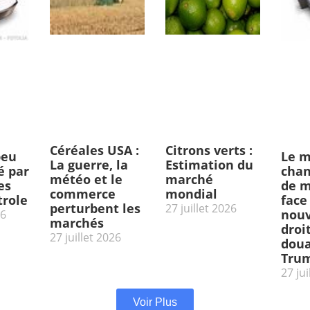
Céréales USA :
Citrons verts :
peu
Le m
La guerre, la
Estimation du
 par
chan
météo et le
marché
es
de m
commerce
mondial
trole
face
perturbent les
27 juillet 2026
nou
26
marchés
droi
27 juillet 2026
doua
Tru
27 jui
Voir Plus