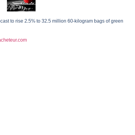
r avant les résultats ? | Daniel Cohen de Lara – Market Movers
 Analyse avant la décision de la Fed | Denis Desclos – Chrono CAC
cast to rise 2.5% to 32.5 million 60-kilogram bags of green
l’épreuve des signaux | Interview Économique
s marchés à l’ère des ruptures | Interview Littéraire
lacheteur.com
s de la vigueur | Ludovick Bertola – Les Echos de Wall Street
ste intacte | Ludovick Bertola – Les Echos de Wall Street
ans faute | Bernard Prats-Desclaux – Market Movers
ain | Bernard Prats-Desclaux – Market Movers
ernard Prats-Desclaux – Market Movers
nuit. Personne ne vous l’a encore dit | Louis-Antoine Michelet
 sur le scelette | Philippe Lhermie – Flash Forex
s saveur | Philippe Lhermie – Flash Forex
 venir | Philippe Lhermie – Flash Forex
ope ! | Jean-Louis Cussac – Chrono CAC
même temps cette semaine | par Louis-Antoine Michelet