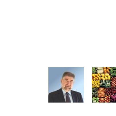
Les investisseurs y croient toujou
Une inertie haussière qui ralentit
Pourquoi le monde entier vacille 
WTI : Explosion mais réserves au 
STMICROELECTRONICS : Correction