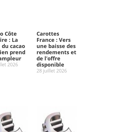
o Côte
Carottes
ire : La
France : Vers
e du cacao
une baisse des
rien prend
rendements et
’ampleur
de l’offre
disponible
llet 2026
28 juillet 2026