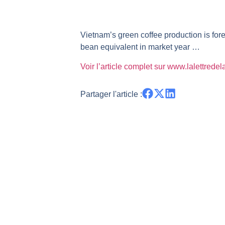
TELEPERFORMANCE : Faut-il achete
CAC 40 : Vers un nouveau record ?
Vietnam’s green coffee production is fore
Christian Parisot : Les marchés à 
bean equivalent in market year …
Bernard Prats-Desclaux : Penser le
Voir l’article complet sur www.lalettrede
S&P500 : Des records, mais toujour
NASDAQ : La tendance haussière re
Partager l'article :
FERRARI : Un parcours toujours s
SAP : Les acheteurs gardent la m
LVMH : Un rebond à confirmer | B
Le monde a changé de règles cette 
GBP/USD : Un premier ministre déjà
EUR/USD : Une réunion à priori san
Les événements de cette semaine à
La France, maillon faible de l’Eur
Pourquoi 6 guerres explosent en 