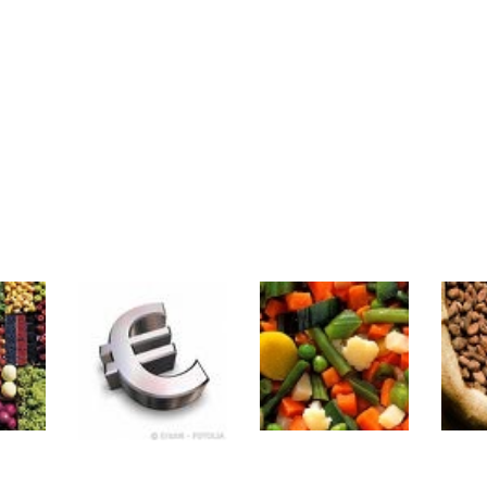
rs | Point Stratégique Hebdomadaire – Éric Galiègue
 | Antoine Quesada – Chrono CAC
en même temps cette semaine ? | par Louis-Antoine Michelet
plus bas | Denis Desclos – Market Movers
 probable | Denis Desclos – Market Movers