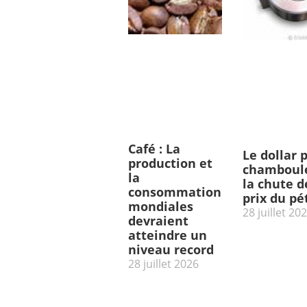
Café : La
Le dollar 
production et
chamboulé
la
la chute d
consommation
prix du pé
mondiales
28 juillet 20
devraient
atteindre un
niveau record
28 juillet 2026