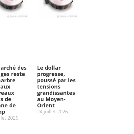
arché des
Le dollar
ges reste
progresse,
arbre
poussé par les
 aux
tensions
veaux
grandissantes
ts de
au Moyen-
ne de
Orient
mp
24 juillet 2026
llet 2026