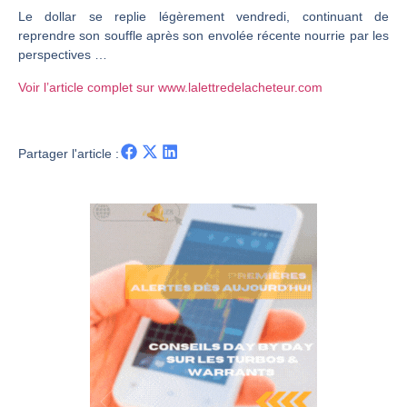
Le dollar se replie légèrement vendredi, continuant de
Christian Parisot : Les marchés à l’épreuve des signaux | Interview Économique
reprendre son souffle après son envolée récente nourrie par les
Bernard Prats-Desclaux : Penser les marchés à l’ère des ruptures | Interview Littéraire
perspectives …
S&P500 : Des records, mais toujours de la vigueur | Ludovick Bertola – Les Echos de Wall Street
Voir l’article complet sur www.lalettredelacheteur.com
NASDAQ : La tendance haussière reste intacte | Ludovick Bertola – Les Echos de Wall Street
FERRARI : Un parcours toujours sans faute | Bernard Prats-Desclaux – Market Movers
Partager l'article :
SAP : Les acheteurs gardent la main | Bernard Prats-Desclaux – Market Movers
LVMH : Un rebond à confirmer | Bernard Prats-Desclaux – Market Movers
Le monde a changé de règles cette nuit. Personne ne vous l’a encore dit | Louis-Antoine Michelet
GBP/USD : Un premier ministre déjà sur le scelette | Philippe Lhermie – Flash Forex
EUR/USD : Une réunion à priori sans saveur | Philippe Lhermie – Flash Forex
Les événements de cette semaine à venir | Philippe Lhermie – Flash Forex
La France, maillon faible de l’Europe ! | Jean-Louis Cussac – Chrono CAC
Pourquoi 6 guerres explosent en même temps cette semaine | par Louis-Antoine Michelet
Les investisseurs y croient toujours | Point Stratégique Hebdomadaire – Éric Galiègue