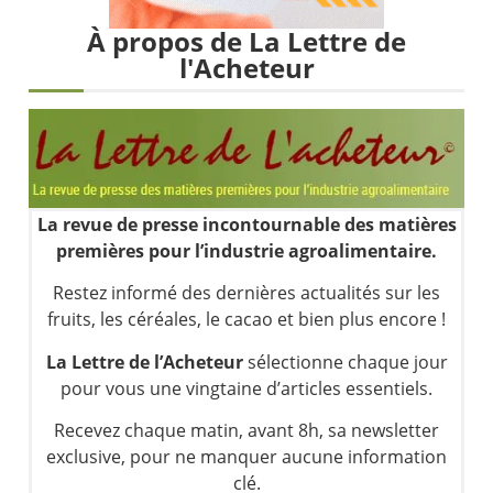
Une inertie haussière qui ralentit | Antoine Quesada – Chrono CAC
À propos de La Lettre de
Pourquoi le monde entier vacille en même temps cette semaine ? | par Louis-Antoine Michelet
l'Acheteur
WTI : Explosion mais réserves au plus bas | Denis Desclos – Market Movers
STMICROELECTRONICS : Correction probable | Denis Desclos – Market Movers
La revue de presse incontournable des matières
premières pour l’industrie agroalimentaire.
Restez informé des dernières actualités sur les
fruits, les céréales, le cacao et bien plus encore !
La Lettre de l’Acheteur
sélectionne chaque jour
pour vous une vingtaine d’articles essentiels.
Recevez chaque matin, avant 8h, sa newsletter
exclusive, pour ne manquer aucune information
clé.