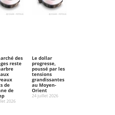
arché des
Le dollar
ges reste
progresse,
arbre
poussé par les
 aux
tensions
veaux
grandissantes
ts de
au Moyen-
ne de
Orient
mp
24 juillet 2026
llet 2026