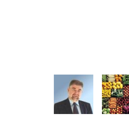
Pourquoi 6 guerres explosent en 
Les investisseurs y croient toujou
Une inertie haussière qui ralentit
Pourquoi le monde entier vacille 
WTI : Explosion mais réserves au 