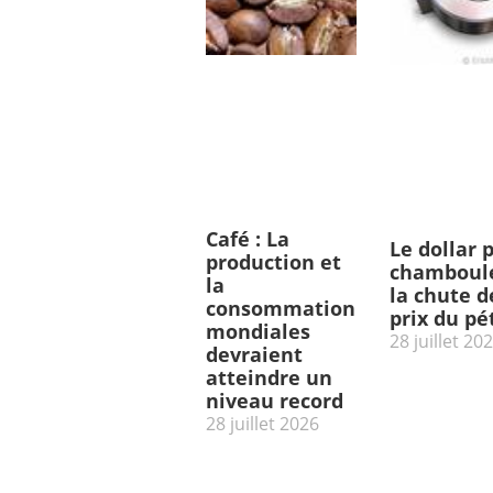
Café : La
Le dollar 
production et
chamboulé
la
la chute d
consommation
prix du pé
mondiales
28 juillet 20
devraient
atteindre un
niveau record
28 juillet 2026