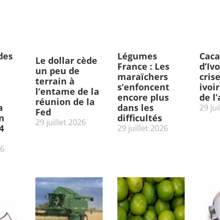
des
Légumes
Caca
Le dollar cède
France : Les
d’Ivo
un peu de
maraïchers
cris
terrain à
s’enfoncent
ivoi
l’entame de la
encore plus
de l
réunion de la
a
dans les
29 jui
Fed
n
difficultés
29 juillet 2026
4
29 juillet 2026
26