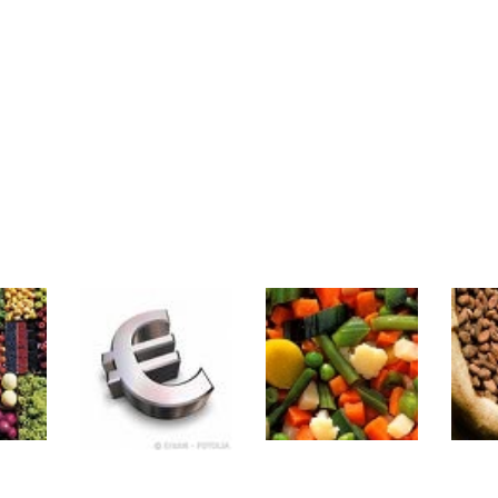
même temps cette semaine | par Louis-Antoine Michelet
rs | Point Stratégique Hebdomadaire – Éric Galiègue
 | Antoine Quesada – Chrono CAC
en même temps cette semaine ? | par Louis-Antoine Michelet
plus bas | Denis Desclos – Market Movers