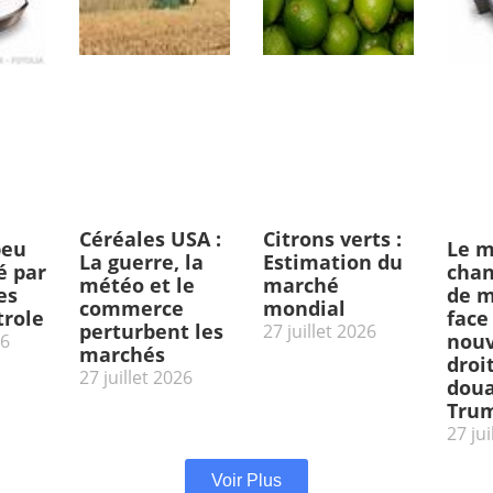
Céréales USA :
Citrons verts :
peu
Le m
La guerre, la
Estimation du
 par
chan
météo et le
marché
es
de m
commerce
mondial
trole
face
perturbent les
27 juillet 2026
nou
26
marchés
droi
27 juillet 2026
doua
Tru
27 jui
Voir Plus