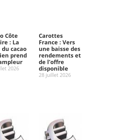
o Côte
Carottes
ire : La
France : Vers
e du cacao
une baisse des
rien prend
rendements et
’ampleur
de l’offre
disponible
llet 2026
28 juillet 2026