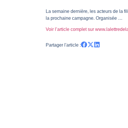
REMY COINTREAU : Le rebond est-i
La semaine dernière, les acteurs de la fil
TELEPERFORMANCE : Faut-il achete
la prochaine campagne. Organisée …
CAC 40 : Vers un nouveau record ?
Voir l’article complet sur www.lalettrede
Christian Parisot : Les marchés à 
Bernard Prats-Desclaux : Penser le
Partager l'article :
S&P500 : Des records, mais toujour
NASDAQ : La tendance haussière re
FERRARI : Un parcours toujours s
SAP : Les acheteurs gardent la m
LVMH : Un rebond à confirmer | B
Le monde a changé de règles cette 
GBP/USD : Un premier ministre déjà
EUR/USD : Une réunion à priori san
Les événements de cette semaine à
La France, maillon faible de l’Eur