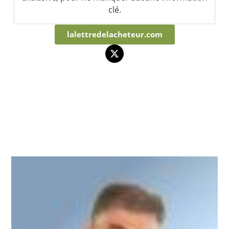
clé.
lalettredelacheteur.com