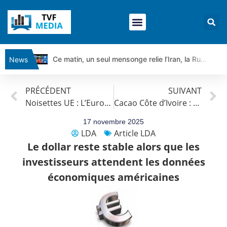
Ce matin, un seul mensonge relie l’Iran, la Russie et Trump | par Louis Antoine Michelet
News
Vente du Turbo Infini BEST CALL AIRBUS TY80V à 3,45 € (+118 %)
PRÉCÉDENT
SUIVANT
Ce que Trump, Téhéran et Pékin ne veulent pas que vous voyiez ensemble | par Louis-Antoine Michelet
Noisettes UE : L’Europe enregistre sa pire récolte depuis des années
Cacao Côte d’Ivoire : Perspectives positives pour la principale récolte
Vente du Turbo infini BEST PUT COINBASE WO83V à 0,51 € (+46 %)
Dichotomie profonde. Des marchés en hausse | Point Stratégique Hebdomadaire – Éric Galiègue
17 novembre 2025
LDA
Article LDA
Tout peut exploser ! | Antoine Quesada – Chrono CAC
Le dollar reste stable alors que les
Gaza, Iran, Chine : la guerre mondiale vient de commencer | par Louis-Antoine Michelet
investisseurs attendent les données
Jean Marie Seronie :Loi agricole : vraie réforme ou simple réponse à la colère ?| Interview Éco
économiques américaines
DAX40 : Poursuite de la croissance ? | Erick Sebban – Chrono DAX
CAPGEMINI : Un signal haussier avant les résultats ? | Daniel Cohen de Lara – Market Movers
REMY COINTREAU : Le rebond est-il enfin confirmé ? | Daniel Cohen de Lara – Market Movers
TELEPERFORMANCE : Faut-il acheter avant les résultats ? | Daniel Cohen de Lara – Market Movers