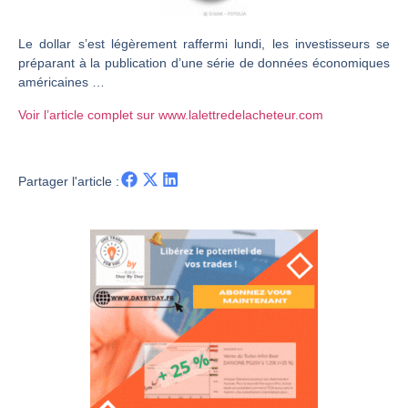
CAC 40 : Vers un nouveau record ? Analyse avant la décision de la Fed | Denis Desclos – Chrono CAC
Le dollar s’est légèrement raffermi lundi, les investisseurs se
Christian Parisot : Les marchés à l’épreuve des signaux | Interview Économique
préparant à la publication d’une série de données économiques
Bernard Prats-Desclaux : Penser les marchés à l’ère des ruptures | Interview Littéraire
américaines …
S&P500 : Des records, mais toujours de la vigueur | Ludovick Bertola – Les Echos de Wall Street
Voir l’article complet sur www.lalettredelacheteur.com
NASDAQ : La tendance haussière reste intacte | Ludovick Bertola – Les Echos de Wall Street
FERRARI : Un parcours toujours sans faute | Bernard Prats-Desclaux – Market Movers
Partager l'article :
SAP : Les acheteurs gardent la main | Bernard Prats-Desclaux – Market Movers
LVMH : Un rebond à confirmer | Bernard Prats-Desclaux – Market Movers
Le monde a changé de règles cette nuit. Personne ne vous l’a encore dit | Louis-Antoine Michelet
GBP/USD : Un premier ministre déjà sur le scelette | Philippe Lhermie – Flash Forex
EUR/USD : Une réunion à priori sans saveur | Philippe Lhermie – Flash Forex
Les événements de cette semaine à venir | Philippe Lhermie – Flash Forex
La France, maillon faible de l’Europe ! | Jean-Louis Cussac – Chrono CAC
Pourquoi 6 guerres explosent en même temps cette semaine | par Louis-Antoine Michelet