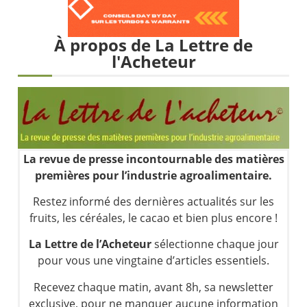
Les investisseurs y croient toujours | Point Stratégique Hebdomadaire – Éric Galiègue
Une inertie haussière qui ralentit | Antoine Quesada – Chrono CAC
À propos de La Lettre de
Pourquoi le monde entier vacille en même temps cette semaine ? | par Louis-Antoine Michelet
l'Acheteur
WTI : Explosion mais réserves au plus bas | Denis Desclos – Market Movers
La revue de presse incontournable des matières
premières pour l’industrie agroalimentaire.
Restez informé des dernières actualités sur les
fruits, les céréales, le cacao et bien plus encore !
La Lettre de l’Acheteur
sélectionne chaque jour
pour vous une vingtaine d’articles essentiels.
Recevez chaque matin, avant 8h, sa newsletter
exclusive, pour ne manquer aucune information