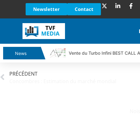
Newsletter
Contact
Vente du Turbo Infini BEST CALL
News
Ce que Trump, Téhéran et Pékin ne
Vente du Turbo infini BEST PUT 
PRÉCÉDENT
Concombres : Estimation du marché mondial
Dichotomie profonde. Des marchés
Tout peut exploser ! | Antoine Q
Gaza, Iran, Chine : la guerre mond
Jean Marie Seronie :Loi agricole : 
Nois
DAX40 : Poursuite de la croissanc
CAPGEMINI : Un signal haussier av
REMY COINTREAU : Le rebond est-i