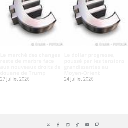
Le marché des changes
Le dollar progresse,
reste de marbre face
poussé par les tensions
aux nouveaux droits de
grandissantes au
douane de Trump
Moyen-Orient
27 juillet 2026
24 juillet 2026