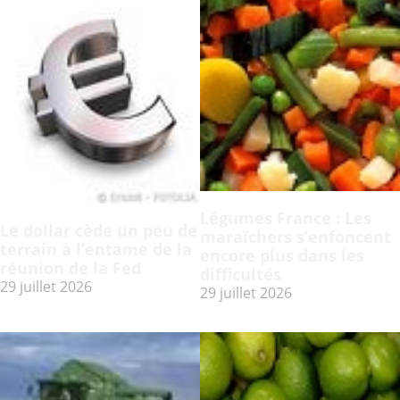
Légumes France : Les
Le dollar cède un peu de
maraïchers s’enfoncent
terrain à l’entame de la
encore plus dans les
réunion de la Fed
difficultés
29 juillet 2026
29 juillet 2026