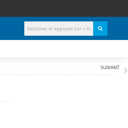
t
SUIVANT
Le dollar reste stable alors que les investisseurs attendent les données économiques américaines
nnées