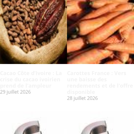
Cacao Côte d’Ivoire : La
Carottes France : Vers
crise du cacao ivoirien
une baisse des
prend de l’ampleur
rendements et de l’offre
disponible
29 juillet 2026
28 juillet 2026