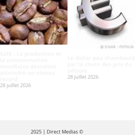
Café : La production et
Le dollar peu chamboulé
la consommation
par la chute des prix du
mondiales devraient
pétrole
atteindre un niveau
28 juillet 2026
record
28 juillet 2026
2025 | Direct Medias ©