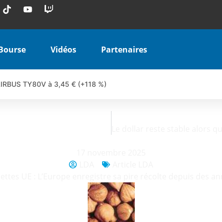
Bourse
Vidéos
Partenaires
 AIRBUS TY80V à 3,45 € (+118 %)
 veulent pas que vous voyiez ensemble | par Louis-Antoine Michele
COINBASE WO83V à 0,51 € (+46 %)
 en hausse | Point Stratégique Hebdomadaire – Éric Galiègue
uesada – Chrono CAC
17 novembre 2025
iale vient de commencer | par Louis-Antoine Michelet
LDA
Article LDA
vraie réforme ou simple réponse à la colère ?| Interview Éco
ettes UE : L’Europe enregistre sa pire récolte depuis des a
e ? | Erick Sebban – Chrono DAX
ant les résultats ? | Daniel Cohen de Lara – Market Movers
l enfin confirmé ? | Daniel Cohen de Lara – Market Movers