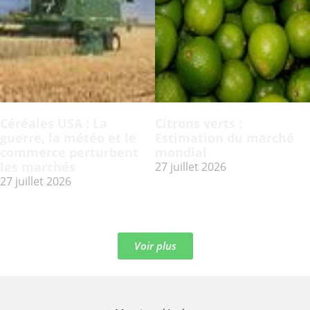
Céréales USA : La
Citrons verts :
guerre, la météo et le
Estimation du marché
commerce perturbent
mondial
les marchés
27 juillet 2026
27 juillet 2026
Voir plus