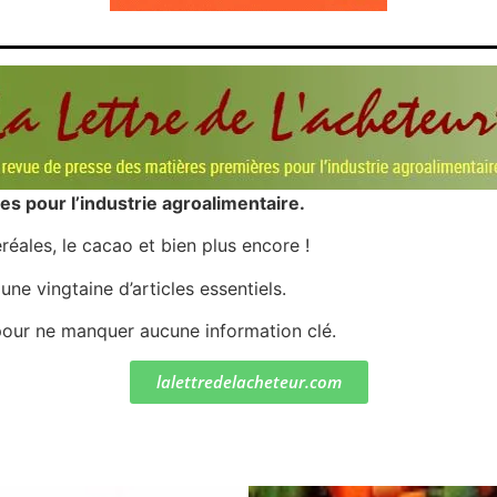
rs | Point Stratégique Hebdomadaire – Éric Galiègue
 | Antoine Quesada – Chrono CAC
en même temps cette semaine ? | par Louis-Antoine Michelet
plus bas | Denis Desclos – Market Movers
 probable | Denis Desclos – Market Movers
s pour l’industrie agroalimentaire.
éréales, le cacao et bien plus encore !
ne vingtaine d’articles essentiels.
pour ne manquer aucune information clé.
lalettredelacheteur.com