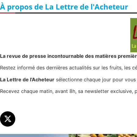
À propos de La Lettre de l'Acheteur
Les investisseurs y croient toujou
Une inertie haussière qui ralentit
Pourquoi le monde entier vacille 
WTI : Explosion mais réserves au 
STMICROELECTRONICS : Correction
La revue de presse incontournable des matières première
Restez informé des dernières actualités sur les fruits, les c
La Lettre de l’Acheteur
sélectionne chaque jour pour vous u
Recevez chaque matin, avant 8h, sa newsletter exclusive, 