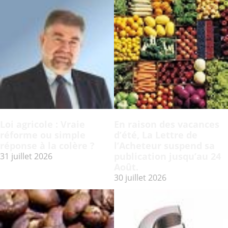
Loi agricole : Vraie
En raison des vacances
réforme ou simple
d’été, La Lettre de
réponse à la colère ?
l’Acheteur suspend sa
publication jusqu’au 24
31 juillet 2026
Août.
30 juillet 2026