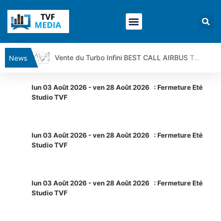
Vente du Turbo Infini BEST CALL AIRBUS TY80V à 3,45 € (+118 %)
News
Ce que Trump, Téhéran et Pékin ne veulent pas que vous voyiez ensemble | par Louis-Antoine Michelet
Vente du Turbo infini BEST PUT COINBASE WO83V à 0,51 € (+46 %)
lun 03 Août 2026
-
ven 28 Août 2026
:
Fermeture Eté
Studio TVF
Dichotomie profonde. Des marchés en hausse | Point Stratégique Hebdomadaire – Éric Galiègue
Tout peut exploser ! | Antoine Quesada – Chrono CAC
Gaza, Iran, Chine : la guerre mondiale vient de commencer | par Louis-Antoine Michelet
lun 03 Août 2026
-
ven 28 Août 2026
:
Fermeture Eté
Studio TVF
Jean Marie Seronie :Loi agricole : vraie réforme ou simple réponse à la colère ?| Interview Éco
DAX40 : Poursuite de la croissance ? | Erick Sebban – Chrono DAX
CAPGEMINI : Un signal haussier avant les résultats ? | Daniel Cohen de Lara – Market Movers
lun 03 Août 2026
-
ven 28 Août 2026
:
Fermeture Eté
REMY COINTREAU : Le rebond est-il enfin confirmé ? | Daniel Cohen de Lara – Market Movers
Studio TVF
TELEPERFORMANCE : Faut-il acheter avant les résultats ? | Daniel Cohen de Lara – Market Movers
CAC 40 : Vers un nouveau record ? Analyse avant la décision de la Fed | Denis Desclos – Chrono CAC